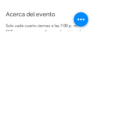
Acerca del evento
Solo cada cuarto viernes a las 7:00 p. m. 
EST en persona o en línea en la página de 
Facebook de WCM. 
Compartir este evento
Ministerios Elección Sabia
wisechoiceministries512@gmail.com