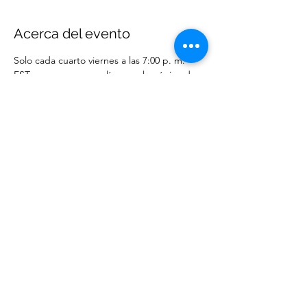
Acerca del evento
Solo cada cuarto viernes a las 7:00 p. m. 
EST en persona o en línea en la página de 
Facebook de WCM. 
Compartir este evento
Ministerios Elección Sabia
wisechoiceministries512@gmail.com